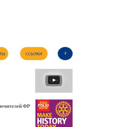
ТЫ
ССЫЛКИ

печителей ФР