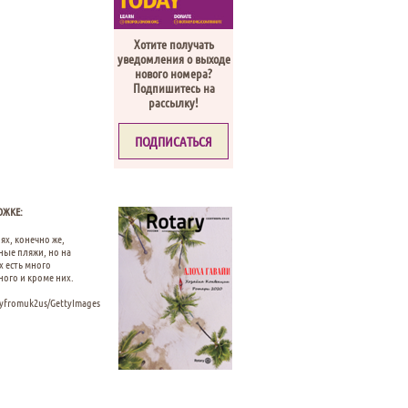
Хотите получать
уведомления о выходе
нового номера?
Подпишитесь на
рассылку!
ПОДПИСАТЬСЯ
ОЖКЕ:
ях, конечно же,
ные пляжи, но на
х есть много
ного и кроме них.
lyfromuk2us/GettyImages