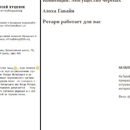
лоха Гавайи
А
Ротари
р
аботает для вас
НА ОБЛ
На Гавай
прекрас
острова
интерес
Фото: a