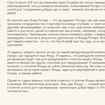
Спустя около 100 лет мы признаём идею Кламфа не только провидч
революционной: она установила механизм, позволившей Ротари ст
силой для “совершения добрых дел в мире”, каковой она является
время.
,
Во многом наш Фонд Ротари — это фундамент Ротари, как нам изв
е
механизм сотрудничества и партнёрства между клубами, а также м
c
другими организациями; он позволил нам стать ещё более амбици
работе и достигать целей исторических масштабов, например, иско
полиомиелита. Невозможно количественно измерить добро, соверш
прошедшее столетие в результате деятельности Фонда Ротари. Всё
достоверно известно - это то, что Арч Кламф был бы горд, если бы
сделанное.
Я надеюсь увидеть многих из вас на нашей международной конвенц
городе, где зародился наш Фонд. Я надеюсь, что рекордное количе
ротарианцев будет там для празднования столетия нашего Фонда. 
имеется множество других способов для празднования! Я призыва
почитать о столетии Фонда на сайте centennial.rotary.org. На этом 
материалы об истории нашего Фонда, идеи для мероприятий и прое
клубах, и вашем районе.
Одним из самых важных способов отметить столетие Фонда являет
в размере 300 миллионов долларов. Ваш дар Фонду — лучший зало
столетия успеха для «ротарианцев, приносящих добро миру» и «Ро
человечеству».