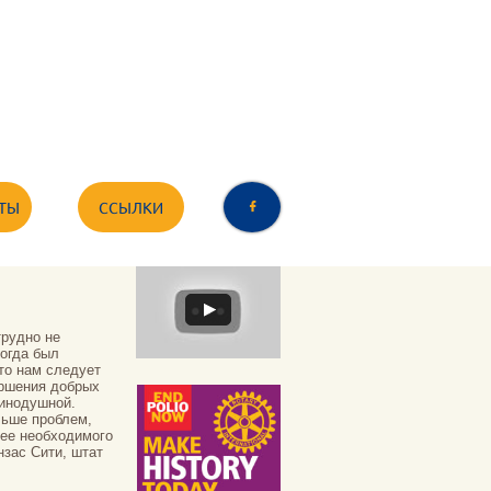
ТЫ
ССЫЛКИ

трудно не
тогда был
то нам следует
ершения добрых
динодушной.
льше проблем,
ее необходимого
нзас Сити, штат