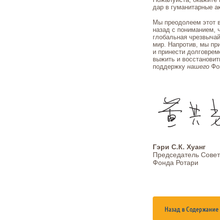
дар в гуманитарные а
Мы преодолеем этот в
назад с пониманием, ч
глобальная чрезвычай
мир. Напротив, мы при
и принести долговре
выжить и восстанови
поддержку
нашего
Фо
Гэри С.К. Хуанг
Председатель Сове
Фонда Ротари
Назад в Содержание