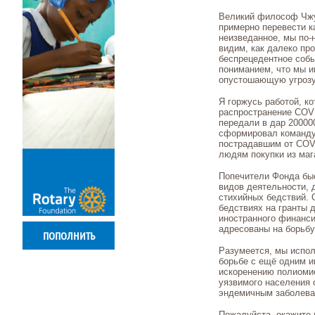
Великий философ Чжу
примерно перевести к
неизведанное, мы по-
видим, как далеко пр
беспрецедентное собы
пониманием, что мы и
опустошающую угрозу
Я горжусь работой, к
распространение COV
передали в дар 20000
сформировал команду
пострадавшим от COV
людям покупки из маг
Попечители Фонда быс
видов деятельности, 
стихийных бедствий. 
бедствиях на гранты 
иностранного финанси
адресованы на борьбу
ПОПОЛНИТЬ
Разумеется, мы испол
борьбе с ещё одним 
искоренению полиоми
уязвимого населения 
эндемичным заболева
Пожалуйста, окажите