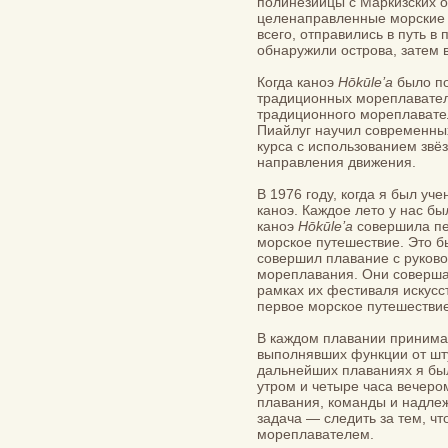
полинезийцы с Маркизских о
целенаправленные морские п
всего, отправились в путь в
обнаружили острова, затем 
Когда каноэ
Hōkūle’a
было по
традиционных мореплавате
традиционного мореплавател
Пиайлуг научил современны
курса с использованием звё
направления движения.
В 1976 году, когда я был уч
каноэ. Каждое лето у нас бы
каноэ
Hōkūle’a
совершила пе
морское путешествие. Это б
совершил плавание с руков
мореплавания. Они совершал
рамках их фестиваля искусст
первое морское путешествие
В каждом плавании принимал
выполнявших функции от шту
дальнейших плаваниях я был
утром и четыре часа вечеро
плавания, команды и надле
задача — следить за тем, чт
мореплавателем.