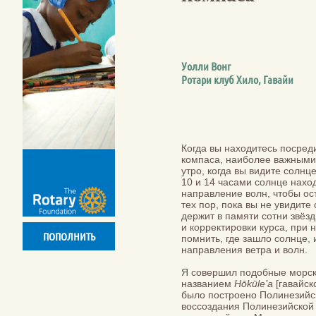
Уолли Вонг
Ротари клуб Хило, Гавайи
Когда вы находитесь посред
компаса, наиболее важными 
утро, когда вы видите солнце
10 и 14 часами солнце наход
направление волн, чтобы ос
тех пор, пока вы не увидит
держит в памяти сотни звёз
и корректировки курса, при 
ПОПОЛНИТЬ
помнить, где зашло солнце, 
направления ветра и волн.
Я совершил подобные морск
названием
Hōkūle’a
[гавайск
было построено Полинезийс
воссоздания Полинезийской 