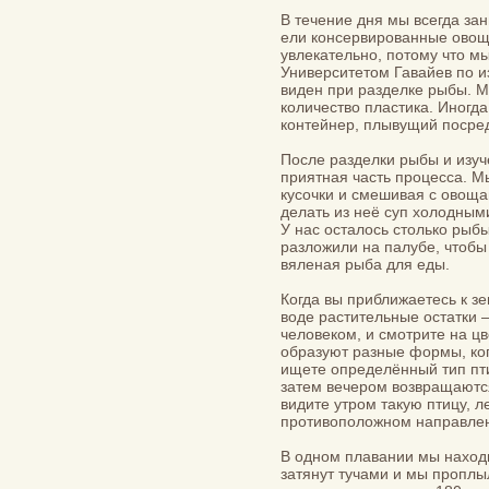
В течение дня мы всегда за
ели консервированные овощи
увлекательно, потому что 
Университетом Гавайев по и
виден при разделке рыбы. М
количество пластика. Иногд
контейнер, плывущий посред
После разделки рыбы и изуч
приятная часть процесса. М
кусочки и смешивая с овоща
делать из неё суп холодны
У нас осталось столько рыбы
разложили на палубе, чтобы 
вяленая рыба для еды.
Когда вы приближаетесь к з
воде растительные остатки 
человеком, и смотрите на ц
образуют разные формы, ког
ищете определённый тип пт
затем вечером возвращаются
видите утром такую птицу, 
противоположном направлен
В одном плавании мы находил
затянут тучами и мы проплы