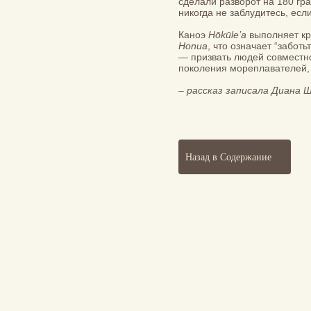
сделали разворот на 180 гра
никогда не заблудитесь, есл
Каноэ
Hōkūle’a
выполняет кр
Honua
, что означает “забот
— призвать людей совместно
поколения мореплавателей, 
–
рассказ записала Диана 
Назад в Содержание