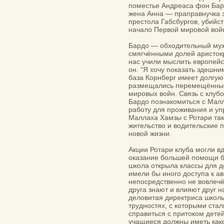
поместье Андреаса фон Бард
жена Анна — праправнучка 
престола Габсбургов, убийст
начало Первой мировой войн
Бардо — обходительный муж
смягчёнными долей аристокр
нас учили мыслить европейс
он. “Я хочу показать здешни
база Корнберг имеет долгую
размещались перемещённые 
мировых войн. Связь с клу
Бардо познакомиться с Малл
работу для проживания и уп
Маллаха Хамзы с Ротари так
жительство и водительские 
новой жизни.
Акции Ротари клуба могли в
оказание большей помощи б
школа открыла классы для д
имели бы иного доступа к а
непосредственно не вовлечён
друга знают и влияют друг 
деловитая директриса школы
трудностях, с которыми ста
справиться с притоком дете
учащиеся должны иметь как