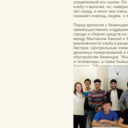
управляемой его сыном. Он
хлебу и выпечке, но, навер
лет назад, и меня там очень
означает помощь людям, и я
Перед кризисом с беженцам
преимущественно поддержко
городе и сбором средств на
между Маллахом Хамзой и Х
вовлечённости клуба в реше
Австрии. Центральным элем
денежных пожертвований и 
обустройстве беженцев. “Мы
и телевизоры, а также бывши
Хуммель. “Мы также помогае
клуба”.