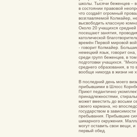
школы. Тысячи беженцев – в
в состоянии правовой неопр
что создаёт огромный прова
возглавляемой Колмайер, не
высвободить классную комна
Около 20 учащихся средней
посещают занятия, проводи
католической благотворите
времён Первой мировой войн
- говорит Колмайер. Больши
немецкий язык, говорит она
среди групп беженцев, в то
подготовки учащихся. “Мног
среднего образования, в то 
вообще никогда в жизни не хо
В последний день моего виз
прибывшими в Шлосс Корнбер
Приют педантично укомпле
принадлежностями, стираль
может вместить до восьми с
своего кармана, но впослед
государством в зависимости
пребывания. Прибывшие сиял
шикарного окружения. Малла
могут оставить свои вещи, и
первый обед.