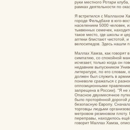
руки местного Ротари клуба,
рамках деятельности по ок
Я встретился с Маллахом Х
городе Фельдбахе в юго-вос
населением 5000 человек, 
тыквенных семечек, находит
такое место, где школы и це
аптеки блистают чистотой, и
велосипедов. Здесь нашли п
Маллах Хамза, как говорят 
симпатию, со спокойной ман
исчезает, только когда он г
недавним выпускником Унив
литературе, по его словам,
должен был служить в армии
поневоле сражаться с разн
оппозиционными правлению 
запрещена в России). “Я не х
Опасное двухмесячное путе
было проторённой дорогой д
безопасную Европу. Сначала
торговцы людьми организова
метровом резиновом плоту. 
переправы, находилось ещё 
говорит Маллах Хамза, опис