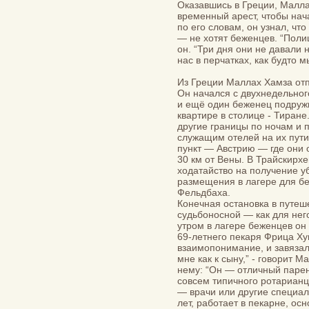
Оказавшись в Греции, Малл
временный арест, чтобы нач
по его словам, он узнал, ч
— не хотят беженцев. “Полиц
он. “Три дня они не давали
нас в перчатках, как будто 
Из Греции Маллах Хамза отп
Он начался с двухнедельног
и ещё один беженец подружи
квартире в столице - Тиран
другие границы по ночам и 
служащим отелей на их пути
пункт — Австрию — где они 
30 км от Вены. В Трайскир
ходатайство на получение у
размещения в лагере для бе
Фельдбаха.
Конечная остановка в путе
судьбоносной — как для нег
утром в лагере беженцев он
69-летнего пекаря Фрица Х
взаимопонимание, и завязал
мне как к сыну,” - говорит 
нему: “Он — отличный парень
совсем типичного ротарианц
— врачи или другие специал
лет, работает в пекарне, ос