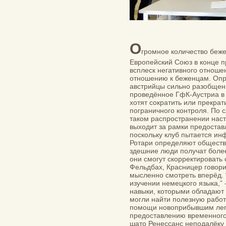
О
громное количество беж
Европейский Союз в конце п
всплеск негативного отноше
отношению к беженцам. Опр
австрийцы сильно разобщен
проведённое ГфК-Аустриа в 
хотят сократить или прекрат
пограничного контроля. По
таком распространении наст
выходит за рамки предостав
поскольку клуб пытается и
Ротари определяют обществен
здешние люди получат боле
они смогут скорректировать
Фельдбах, Красницер говори
мысленно смотреть вперёд. 
изучении немецкого языка,” 
навыки, которыми обладают 
могли найти полезную рабо
помощи новоприбывшим легл
предоставлению временного
шато Ренессанс неподалёку