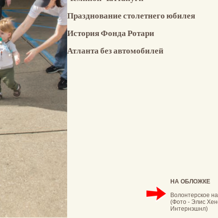
Празднование столетнего юбилея
История Фонда Ротари
Атланта без автомобилей
НА ОБЛОЖКЕ
​Волонтерское н
(Фото - Элис Хен
Интернэшнл)