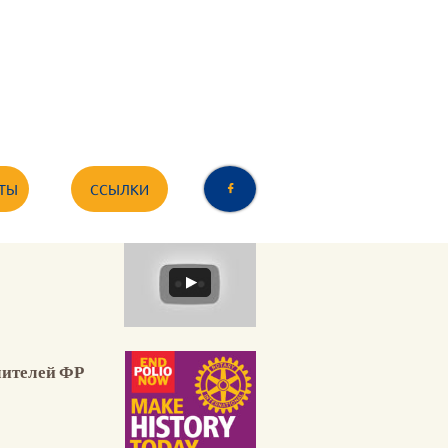
ТЫ
ССЫЛКИ

чителей ФР