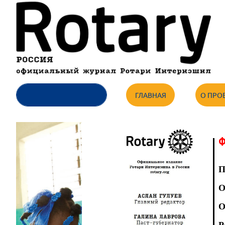
ГЛАВНАЯ
О ПРО
Ф
П
О
О
Р